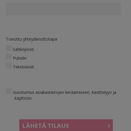
Toivottu yhteydenottotapa
Sähköposti
Puhelin
Tekstiviesti
Suostumus asiakastietojen keräämiseen, käsittelyyn ja käyttöön
Suostumus asiakastietojen keräämiseen, käsittelyyn ja
käyttöön