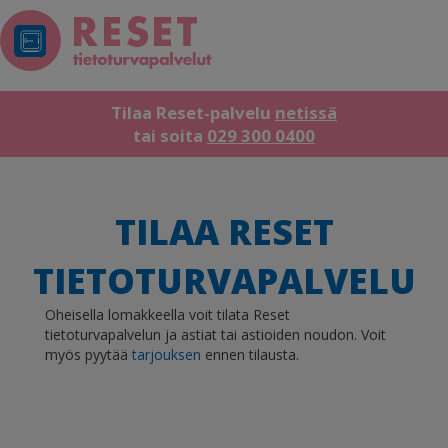
Tilaa Reset-palvelu
netissä
tai soita
029 300 0400
TILAA RESET
TIETOTURVA­PALVELU
Oheisella lomakkeella voit tilata Reset
tietoturvapalvelun ja astiat tai astioiden noudon. Voit
myös pyytää
tarjouksen
ennen tilausta.