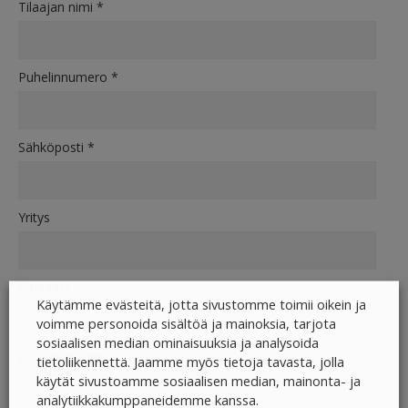
Tilaajan nimi
*
Puhelinnumero
*
Sähköposti
*
Yritys
Y-tunnus
Käytämme evästeitä, jotta sivustomme toimii oikein ja
voimme personoida sisältöä ja mainoksia, tarjota
sosiaalisen median ominaisuuksia ja analysoida
Laskutustiedot
tietoliikennettä. Jaamme myös tietoja tavasta, jolla
käytät sivustoamme sosiaalisen median, mainonta- ja
analytiikkakumppaneidemme kanssa.