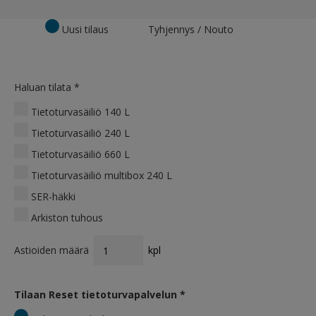
Tilauksen tyyppi
Uusi tilaus
Tyhjennys / Nouto
Haluan tilata
*
Tietoturvasäiliö 140 L
Tietoturvasäiliö 240 L
Tietoturvasäiliö 660 L
Tietoturvasäiliö multibox 240 L
SER-häkki
Arkiston tuhous
Astioiden määrä
kpl
Tilaan Reset tietoturvapalvelun
*