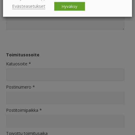
Evästeasetukset
Hyväksy
Toimitusosoite
Katuosoite
*
Postinumero
*
Postitoimipaikka
*
Toivottu toimitusaika